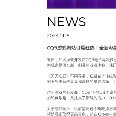
NEWS
2024.01.16
CQ9游戏网站引爆狂热！全新彩
近日，知名游戏开发商CQ9电子再次掀
为玩家提供全新、刺激的游戏体验，现已
《天天吃豆》不同寻常，它融合了传统
的不断更新的豆豆和多样的彩票选择，
作为游戏的开发商，CQ9电子以其丰
的经典乐趣，又注入了新鲜的活力。在c
关于游戏玩法，玩家需通过不断吃掉屏
帮助玩家取得更高分数，并在众多参与
作为游戏爱好者，如果你对彩票游戏充满