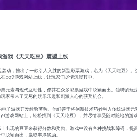
票游戏《天天吃豆》震撼上线
起轰动，推出了一款引人入胜的新型彩票游戏，名为《天天吃豆》。
在cq9游戏网站上线，让玩家们尽情沉浸其中。
彩票元素与现代互动性，使其在众多彩票游戏中脱颖而出。独特的玩
为玩家带来了无尽的娱乐乐趣和刺激人心的获奖机会。
富的电子游戏开发经验著称。他们善于将创新技术巧妙融入传统游戏元
q9游戏网站上，轻松找到《天天吃豆》，并尽情享受随时随地的游
幕上出现的豆豆来获得分数和奖励。游戏中设有各种挑战和障碍，提
者中脱颖而出，赢取丰厚奖励。
兴趣，那么CQ9电子推出的《天天吃豆》无疑是一个不容错过的选择