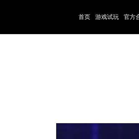
首页
游戏试玩
官方