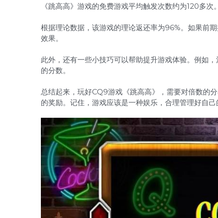
根据理论数据，该游戏的理论返还率为96%。如果前
效果。
此外，还有一些小技巧可以帮助提升游戏体验。例如，
的分数。
总结起来，玩好CQ9游戏《跳高高》，需要对倍数的
的奖励。记住，游戏应该是一种娱乐，合理管理好自己