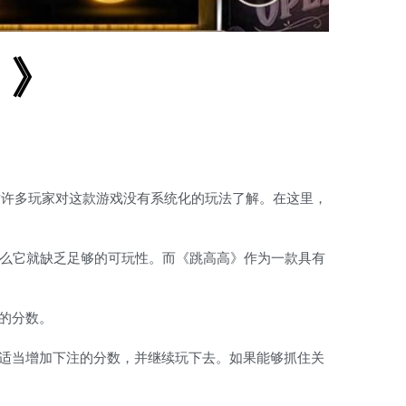
！》
致许多玩家对这款游戏没有系统化的玩法了解。在这里，
那么它就缺乏足够的可玩性。而《跳高高》作为一款具有
的分数。
适当增加下注的分数，并继续玩下去。如果能够抓住关
以更高的分数来触发免费游戏的机会。