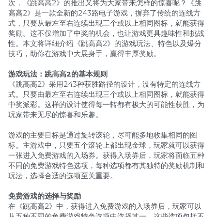
次，《跳高高2》的推出又将为大家带来怎样的惊喜呢？《跳
高高2》是一款全新的243路电子游戏，摒弃了传统的连线方
式，只要从最左至右连续出现三个或以上相同图标，就能获得
奖励。这不仅增加了中奖的机会，也让游戏更具趣味性和挑战
性。本文将详细介绍《跳高高2》的游戏玩法、特色以及爆分
技巧，助你在游戏中大展身手，赢得丰厚奖励。
游戏玩法：跳高高2的基本规则
《跳高高2》采用243种获胜路径的设计，没有特定的连线方
式。只要由最左至右连续出现三个或以上相同图标，就能获得
中奖派彩。这样的设计使得每一转都有极大的可能性获胜，为
玩家带来无尽的惊喜和乐趣。
游戏的主要目标是通过旋转滚轮，尽可能多地收集相同的图
标。主游戏中，只要五个滚轮上都出现金球，玩家就可以获得
一张进入免费游戏的入场券。获得入场券后，玩家将面临五种
不同的免费游戏特色选项，每种选项都有其独特的奖励机制和
玩法，选择合适的选项至关重要。
免费游戏的选择与奖励
在《跳高高2》中，获得进入免费游戏的入场券后，玩家可以
从五种不同的免费游戏特色选项中选择其一。这些选项包括不