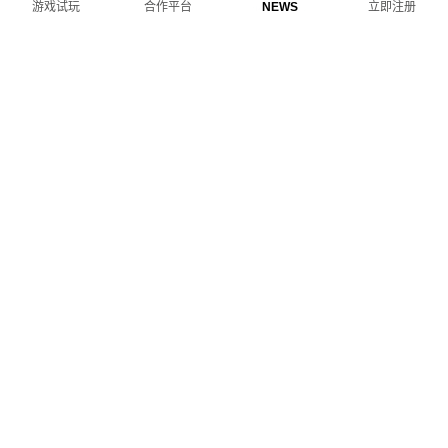
主頁
合作平台
联系我们
游戏试玩
游戏试玩
合作平台
NEWS
立即注册
导览选单
‧ 官方合作平台
‧ 联系我们
‧ 关于CQ9
电子试玩
爆分技巧
‧ CQ9试玩
‧ NEWS
‧ JDB试玩
© CQ9 GAMING 2026. All Rights Reserved.